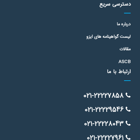
دسترسی سریع
درباره ما
لیست گواهینامه های ایزو
مقالات
ASCB
ارتباط با ما
021-22227858
021-22229546
021-22228043
021-22227961