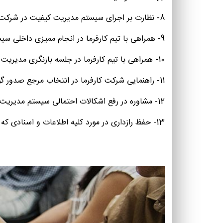
8- نظارت بر اجرای سیستم مدیریت كیفیت در شركت كارفرما و رفع اشكالات احتمالی در ارتباط با موضوع قرار داد
9- همراهی با تیم كارفرما در انجام ممیزی داخلی سیستم مدیریت كیفیت
10- همراهی با تیم كارفرما در جلسه بازنگری مدیریت توسط مشاور ایزو
11- راهنمایی شركت كارفرما در انتخاب مرجع صدور گواهی ایزو
12- مشاوره در رفع اشكالات احتمالی سیستم مدیریت کیفیت شرکت پس از پیش‎ ممیزی مرجع صدور ایزو
13- حفظ رازداری در مورد كلیه اطلاعات و اسنادی كه طی دوره مشاوره ایزو به منظور تحقق موضوع قرار داد به مشاور ارائه می شود یا در شركت كارفرما رویت میگردد.