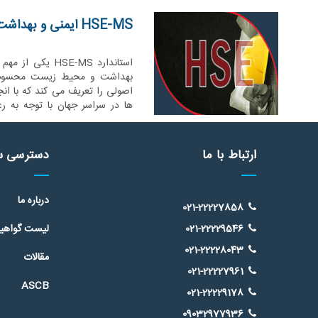
HSE-MS ایمنی و بهداشت شغلی
استاندارد HSE-MS 
اصولی را تعریف می کند که با انج
ها در سراسر جهان با توجه به ر
ایمنی و زیست محیط انجام می پذ
ارتباط با ما
دسترسی س
درباره ما
021-22227858
021-22229546
لیست گواهینا
021-22228043
مقالات
021-22227961
ASCB
021-22229178
09032977936