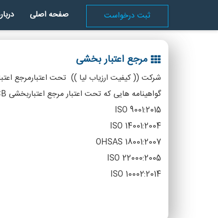
صفحه اصلی
دربار
ثبت درخواست
مرجع اعتبار بخشی
شرکت (( کیفیت ارزیاب لیا )) تحت اعتبارمرجع اعتباربخشی WWW.ASCB.CO.UK در ایران بعنوان مرجع ممیزی و صدور گواهینام
گواهینامه هایی که تحت اعتبار مرجع اعتباربخشی ASCB صادر می گردد بشرح زیر می باشد :
ISO 9001:2015
ISO 14001:2004
OHSAS 18001:2007
ISO 22000:2005
ISO 10002:2014