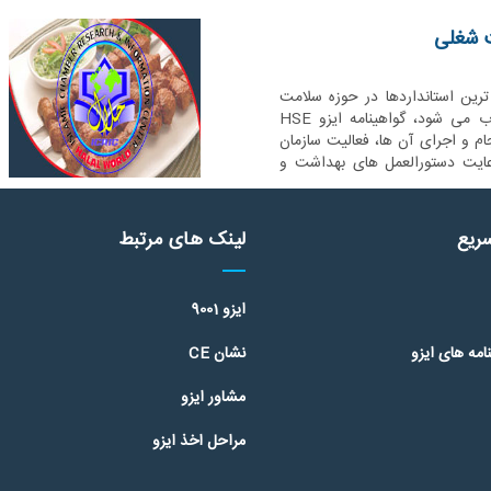
یکی از مهم ترین استانداردها در حوزه سلامت
بهداشت و محیط زیست محسوب می شود، گواهینامه ایزو HSE
ام و اجرای آن ها، فعالیت سازمان
عایت دستورالعمل های بهداشت و
یرد.
ریع
لینک های مرتبط
ایزو 9001
مه های ایزو
نشان CE
مشاور ایزو
مراحل اخذ ایزو