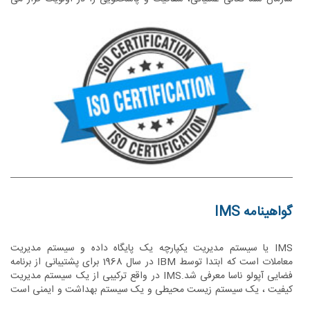
دهد. حقیقت این است که اکثر شرکت ها اغلب از فرصت های اخذ
گواهینامه و اعتباربخشی ایزو به طور کامل استفاده نمی کنند، زیرا از پتانسیل
آن به طور کامل آگاهی ندارند. برخی از سازمان ها فقط در صورت نیاز به
تأیید مشتری یا واجد شرایط بودن برای قرارداد، گواهینامه ایزو را دریافت
می کنند و ارزش تجاری قابل توجهی را بدون استفاده باقی می گذارند.
گواهینامه IMS
IMS یا سیستم مدیریت یکپارچه یک پایگاه داده و سیستم مدیریت
معاملات است که ابتدا توسط IBM در سال 1968 برای پشتیبانی از برنامه
فضایی آپولو ناسا معرفی شد.IMS در واقع ترکیبی از یک سیستم مدیریت
کیفیت ، یک سیستم زیست محیطی و یک سیستم بهداشت و ایمنی است
که در کنار یکدیگر سیستم مدیریت یکپارچه یا همان IMS را تشکیل می