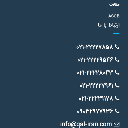
مقالات
ASCB
ارتباط با ما
021-22227858
021-22229546
021-22228043
021-22227961
021-22229178
09032977936
info@qal-iran.com