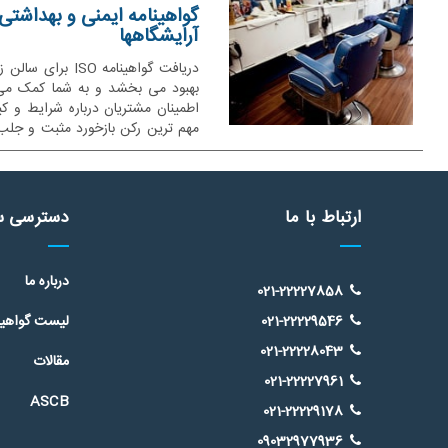
گواهینامه ایمنی و بهداشتی
آرایشگاهها
دریافت گواهینامه O
بهبود می بخشد و به شما کمک می 
اطمینان مشتریان درباره شرایط و کی
مهم ترین رکن بازخورد مثبت و جلب
مدرک آرایشگری و صدور کارت بهداش
الزامات برای محیط کار خود اقدام به 
ارتباط با ما
دسترسی س
درباره ما
021-22227858
021-22229546
لیست گواهینا
021-22228043
مقالات
021-22227961
ASCB
021-22229178
09032977936