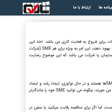
ینامه ها
ارتباط با ما
ترین نکات برای شروع به فعایت کاری می باشد. اخذ این
گواهینامه این امکان را برای صاحبان مشاغل فراهم می کند که با استفاده از رعایت دستورالعمل های آن کسب و کار خود را بهبود دهند، این امر به ویژه برای هر SME (شرکت
ترین دلیل برای اخذ ایزو 9001 افزایش کیفی و ثبات در سازمان یا شرکت می باشد که این موضوع رضایت
هر کسب و کار کوچکی مهم است، در واقع آنها برای رونق اقتصادی مداوم ضروری هستند؛ بیش از ۹۰٪ از مشاغل جهان، SMEها هستند و در حال نوآوری، ایجاد رشد و ایجاد
شغل می باشند. اما با توجه به اینکه طبق برآوردها، حدود ۵۰ درصد از شرکت های کوچک و متوسط ​​در ۵ سال اول شکست می خورند، چگونه می توانید SME خود را ماندگارتر
ت، اما اگر برای مناقصه رقابت میکنید یا سعی در