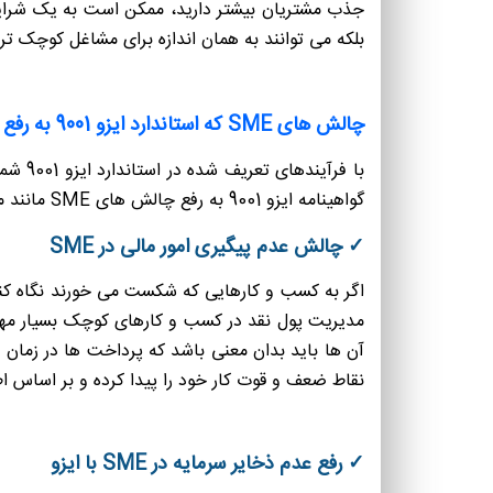
جذب مشتریان بیشتر دارید، ممکن است به یک شرایط 
بلکه می توانند به همان اندازه برای مشاغل کوچک ت
چالش های SME که استاندارد ایزو 9001 به رفع آنها کمک میکند
با فر
گواهینامه ایزو 9001 به رفع چالش های SME مانند موارد زیر کمک به سزایی می کند:
✓ چالش عدم پیگیری امور مالی در SME
اگر به کسب و کارهایی که شکست می خورند نگاه کنید
نقاط ضعف و قوت کار خود را پیدا کرده و بر اساس اط
✓ رفع عدم ذخایر سرمایه در SME با ایزو