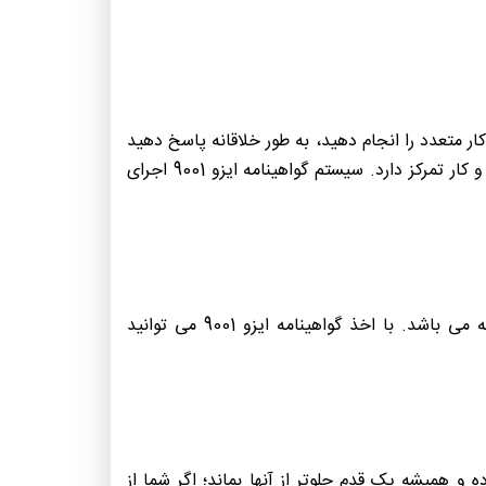
 متعدد را انجام دهید، به طور خلاقانه پاسخ دهید
و زمینه های جدیدی از تخصص را بسازید. تمرکز بر روی مشتریان و نیاز به بهبود مستمر به تغییرات سازمان در بازار کسب و کار تمرکز دارد. سیستم گواهینامه ایزو 9001 اجرای
تبلیغات کسب و کار هر سازمانی از طریق بازاریابی اینترنتی، رسانه های اجتماعی، ایمیل، جستجوی محلی بسیار پر هزینه می باشد. با اخذ گواهینامه ایزو 9001 می توانید
 و همیشه یک قدم جلوتر از آنها بماند؛ اگر شما از