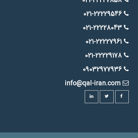
021-22227858
021-22229546
021-22228043
021-22227961
021-22229178
09032977936
info@qal-iran.com