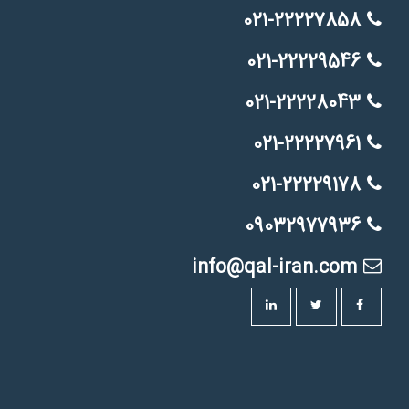
021-22227858
021-22229546
021-22228043
021-22227961
021-22229178
09032977936
info@qal-iran.com