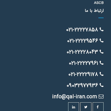
ASCB
ارتباط با ما
021-22227858
021-22229546
021-22228043
021-22227961
021-22229178
09032977936
info@qal-iran.com