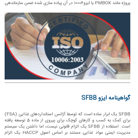
پروژه مانند PMBOK یا ایزو10006 در آن پیاده سازی شده ضمن سازماندهی
بهتر به امور و فرآیند ها باعث افزایش کارآیی و اثربخشی فعالیت ها می
گردد.
گواهینامه ایزو SFBB
SFBB یک ابزار ساده است که توسط آژانس استانداردهای غذایی (FSA)
برای کمک به کسب و کارهای کوچک برای پیروی از ماده 5 توسعه یافته
است. استفاده از SFBB یک الزام قانونی نیست، اما داشتن یک سیستم
مدیریت ایمنی مواد غذایی مستند بر اساس اصول HACCP یک الزام